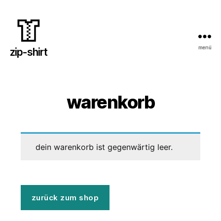
menü
zip-
zip-shirt
shirt
warenkorb
dein warenkorb ist gegenwärtig leer.
zurück zum shop